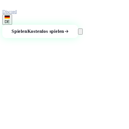
Discord
DE
Spielen
Kostenlos spielen
So funktioniert
CloserTo
In 6 Schritten vom Neuling zum Schätz-Profi. Kein Download,
keine Installation. Direkt im Browser spielen.
1
Starten
Account erstellen oder als Gast sofort losspielen. Keine
Registrierung nötig. Du kannst dich über Discord, Google oder