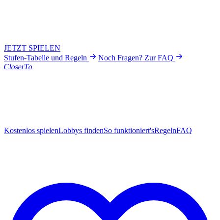
Anleitung verstanden?
Zeit für die erste echte Runde. Lobby starten oder einer beitreten.
JETZT SPIELEN
Stufen-Tabelle und Regeln
|
Noch Fragen? Zur FAQ
Closer
To
Das Echtzeit-Multiplayer-Quiz & Schätzspiel. Kostenlos im
Browser. Keine Werbung, kein Pay-to-Win.
Spiel
Kostenlos spielen
Lobbys finden
So funktioniert's
Regeln
FAQ
Community