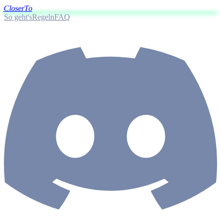
Closer
To
So geht's
Regeln
FAQ